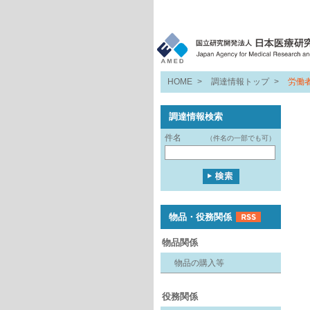
HOME
>
調達情報トップ
>
労働
調達情報検索
件名
（件名の一部でも可）
物品・役務関係
物品関係
物品の購入等
役務関係