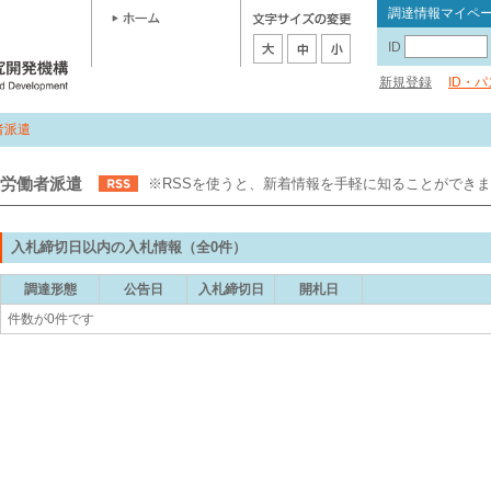
調達情報マイペ
ID
新規登録
ID・
者派遣
労働者派遣
※RSSを使うと、新着情報を手軽に知ることができ
入札締切日以内の入札情報（全0件）
調達形態
公告日
入札締切日
開札日
件数が0件です