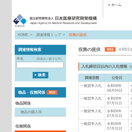
HOME
>
調達情報トップ
>
役務の提供
役務の提供
※RS
調達情報検索
件名
（件名の一部でも可）
入札締切日以内の入札情報（
調達形態
公告日
一般競争入札
令和08年
08月04日
物品・役務関係
一般競争入札
令和08年
物品関係
07月31日
一般競争入札
令和08年
物品の購入等
07月31日
一般競争入札
令和08年
役務関係
07月31日