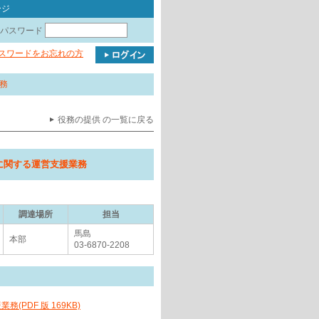
ージ
パスワード
パスワードをお忘れの方
業務
役務の提供 の一覧に戻る
dtableに関する運営支援業務
調達場所
担当
馬島
本部
03-6870-2208
支援業務(PDF 版 169KB)