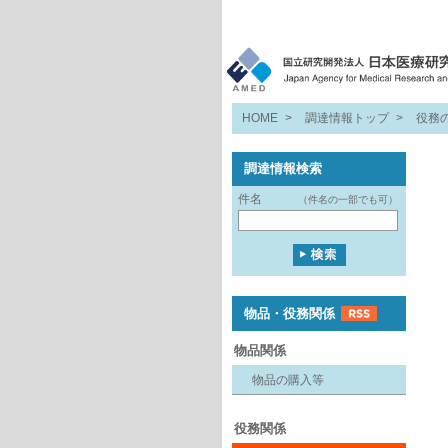
HOME
>
調達情報トップ
>
役務
調達情報検索
件名
（件名の一部でも可）
物品・役務関係
物品関係
物品の購入等
役務関係