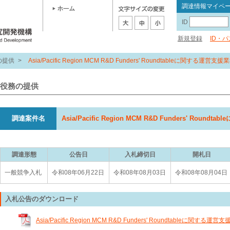
調達情報マイペ
ID
新規登録
ID・
の提供
>
Asia/Pacific Region MCM R&D Funders' Roundtableに関する運営支援
役務の提供
調達案件名
Asia/Pacific Region MCM R&D Funders' Roun
調達形態
公告日
入札締切日
開札日
一般競争入札
令和08年06月22日
令和08年08月03日
令和08年08月04日
入札公告のダウンロード
Asia/Pacific Region MCM R&D Funders' Roundtableに関する運営