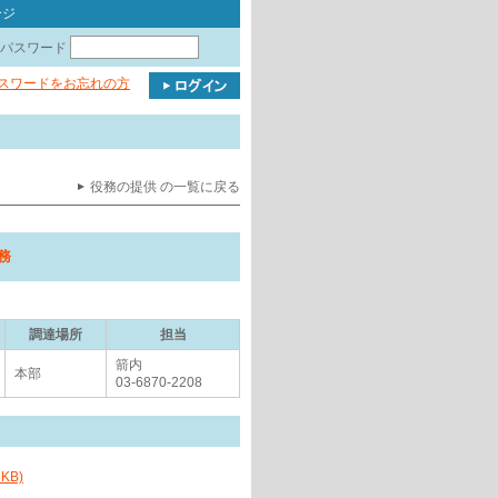
ージ
パスワード
パスワードをお忘れの方
役務の提供 の一覧に戻る
務
調達場所
担当
箭内
本部
03-6870-2208
KB)