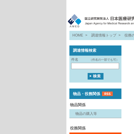
HOME
>
調達情報トップ
>
役務
調達情報検索
件名
（件名の一部でも可）
物品・役務関係
物品関係
物品の購入等
役務関係